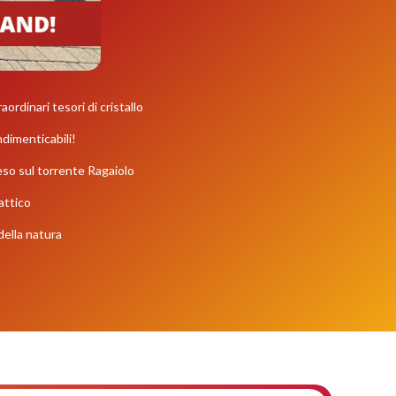
aordinari tesori di cristallo
indimenticabili!
eso sul torrente Ragaiolo
attico
della natura