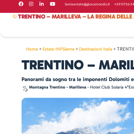
lamiaestate@giocamondo.it
+39 07 36 3
TRENTINO – MARILLEVA – LA REGINA DELLE 
>
>
>
TRENTIN
Home
Estate INPSieme
Destinazioni Italia
TRENTINO – MARIL
Panorami da sogno tra le imponenti Dolomiti e
Montagna Trentino - Marilleva
- Hotel Club Solaria 4*
Esc