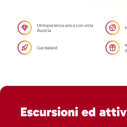
Un'esperienza unica con vista
N
Austria
K
Gardaland
d
Escursioni ed attiv