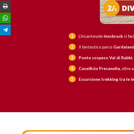
Stampa
WhatsApp
Telegram
L’incantevole
Innsbruck
ci far
Il fantastico parco
Gardalan
Ponte sospeso Val di Rabbi
,
Caseificio Presanella
, oltre 
Escursione trekking tra le 