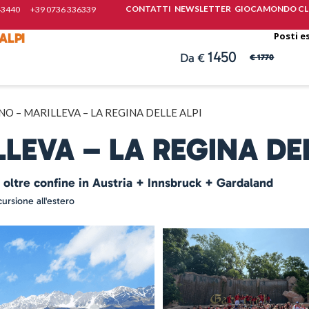
CONTATTI
NEWSLETTER
GIOCAMONDO CL
43440
+39 0736 336339
ALPI
Posti e
1450
1770
O – MARILLEVA – LA REGINA DELLE ALPI
LEVA – LA REGINA DEL
 oltre confine in Austria + Innsbruck + Gardaland
ursione all'estero