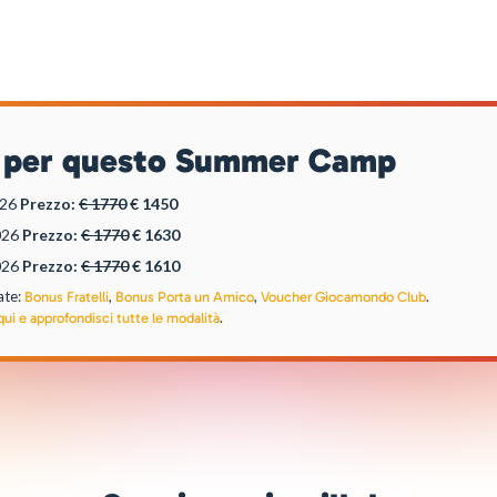
ili per questo Summer Camp
026
Prezzo:
€ 1770
€ 1450
026
Prezzo:
€ 1770
€ 1630
026
Prezzo:
€ 1770
€ 1610
ate:
,
,
.
Bonus Fratelli
Bonus Porta un Amico
Voucher Giocamondo Club
.
qui e approfondisci tutte le modalità