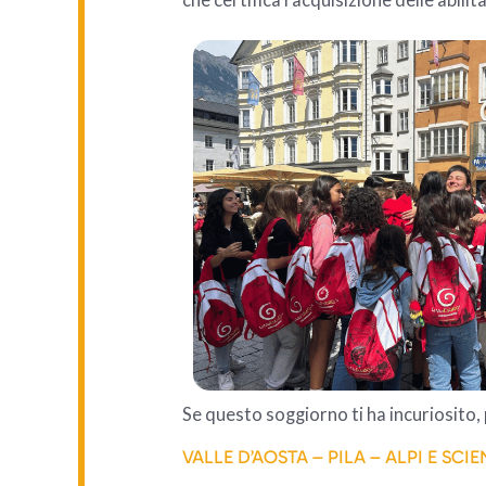
che certifica l’acquisizione delle abili
Se questo soggiorno ti ha incuriosito
VALLE D’AOSTA – PILA – ALPI E SCI