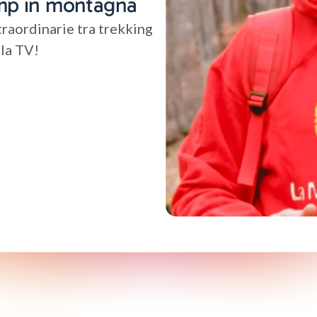
mp in montagna
traordinarie tra trekking
lla TV!