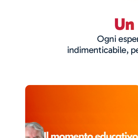
Un 
Ogni esper
indimenticabile, p