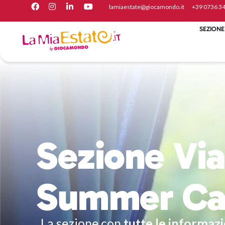
lamiaestate@giocamondo.it
+39 07 36 3
SEZIONE
Sezione Via
Summer Ca
La sezione con
tutte le informazi