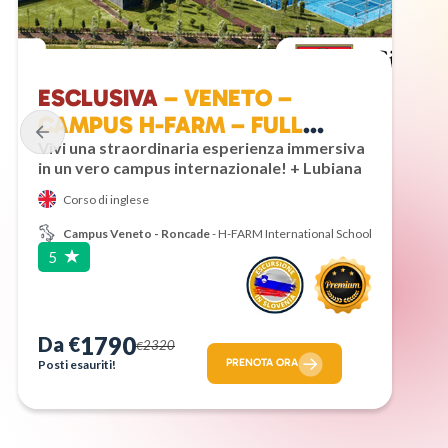
ESCLUSIVA
– VENETO –
CAMPUS H-FARM – FULL
ENGLISH ACADEMY
Vivi una straordinaria esperienza immersiva
in un vero campus internazionale! + Lubiana
Corso di inglese
Campus Veneto - Roncade
- H-FARM International School
5
1790
Da €
2320
€
PRENOTA ORA
Posti esauriti!