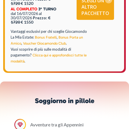
SCEGLI UN
1720
€ 1520
ALTRO
AL COMPLETO
3° TURNO
PACCHETTO
dal 16/07/2026
al
30/07/2026
Prezzo:
€
1720
€ 1550
Vantaggi esclusivi per chi sceglie Giocamondo
La Mia Estate:
,
Bonus Fratelli
Bonus Porta un
,
.
Amico
Voucher Giocamondo Club
Vuoi scoprire di più sulle modalità di
pagamento?
Clicca qui e approfondisci tutte le
.
modalità
Soggiorno in pillole
Avventure tra gli Appennini