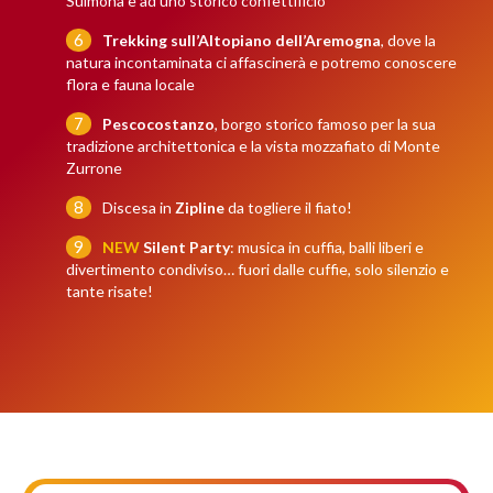
Sulmona e ad uno storico confettificio
Trekking sull’Altopiano dell’Aremogna
, dove la
natura incontaminata ci affascinerà e potremo conoscere
flora e fauna locale
Pescocostanzo
, borgo storico famoso per la sua
tradizione architettonica e la vista mozzafiato di Monte
Zurrone
Discesa in
Zipline
da togliere il fiato!
NEW
Silent Party
: musica in cuffia, balli liberi e
divertimento condiviso… fuori dalle cuffie, solo silenzio e
tante risate!