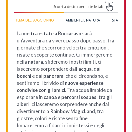
TEMA DEL SOGGIORNO
AMBIENTE E NATURA
STAFF GI
La
nostra estate a Roccaraso
sarà
un’avventura da vivere passo dopo passo, tra
giornate che scorrono veloci tra emozioni,
risate e scoperte continue. Ci immergeremo
nella
natura
, sfideremo i nostri limiti, ci
lasceremo sorprendere dall’
acqua
, dai
boschi
e dai
panorami
che ci circondano, e
sentiremo il brivido di
nuove esperienze
condivise con gli amici
. Tra acque limpide da
esplorare in
canoa
e
percorsi sospesi tra gli
alberi
, ci lasceremo sorprendere anche dal
divertimento a R
ainbow MagicLand
, tra
giostre, colori e risate senza fine.
Impareremo a fidarci di noi stessi e degli