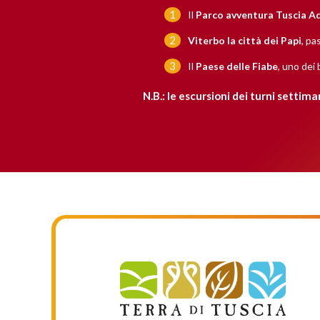
Il
Parco avventura Tuscia A
Viterbo la città dei Papi
, pa
Il
Paese delle Fiabe
, uno dei
N.B.: le escursioni dei turni settim