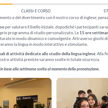
CLASSI E CORSO
S
imento e del divertimento con il nostro corso di inglese, pens
sso
per valutare il livello iniziale, dopodiché i partecipanti sara
roprio programma di studio personalizzato. Le
15 ore settimana
turate in modo dinamico e coinvolgente. Attraverso giochi dida
reranno la lingua in modo interattivo e stimolante.
li di attività dedicate allo studio della lingua inglese
. Alla 
stre attività previste saranno svolte in totale sicurezza.
o in base alla settimana scelta al momento della prenotazione.