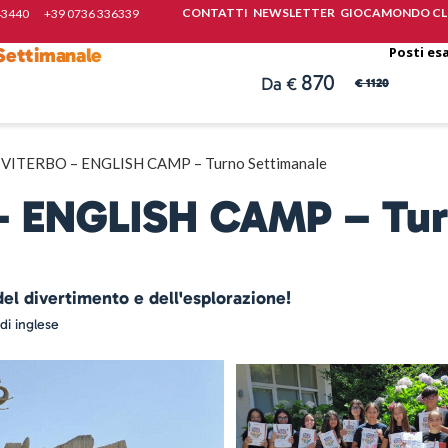
CONTATTI
NEWSLETTER
GIOCAMONDO CL
43440
+39 0736 336339
Settimanale
Posti esa
870
1120
 VITERBO – ENGLISH CAMP – Turno Settimanale
– ENGLISH CAMP – Tu
del divertimento e dell'esplorazione!
di inglese