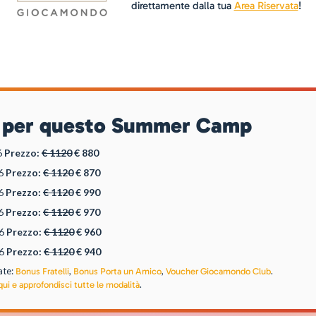
direttamente dalla tua
Area Riservata
!
ili per questo Summer Camp
6
Prezzo:
€ 1120
€ 880
26
Prezzo:
€ 1120
€ 870
26
Prezzo:
€ 1120
€ 990
26
Prezzo:
€ 1120
€ 970
26
Prezzo:
€ 1120
€ 960
26
Prezzo:
€ 1120
€ 940
ate:
,
,
.
Bonus Fratelli
Bonus Porta un Amico
Voucher Giocamondo Club
.
qui e approfondisci tutte le modalità