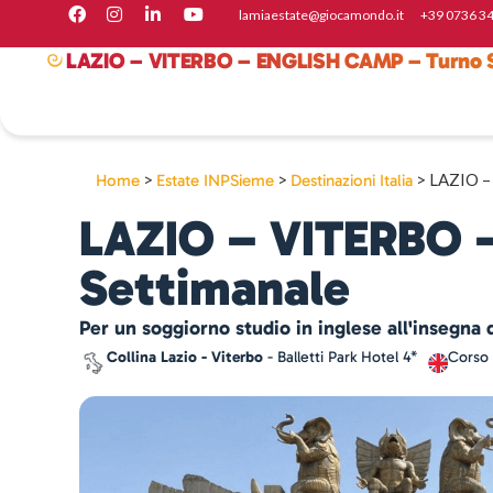
lamiaestate@giocamondo.it
+39 07 36 3
LAZIO – VITERBO – ENGLISH CAMP – Turno 
>
>
>
LAZIO –
Home
Estate INPSieme
Destinazioni Italia
LAZIO – VITERBO 
Settimanale
Per un soggiorno studio in inglese all'insegna 
Collina Lazio - Viterbo
- Balletti Park Hotel 4*
Corso 