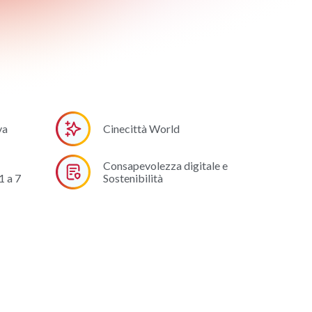
va
Cinecittà World
Consapevolezza digitale e
 a 7
Sostenibilità