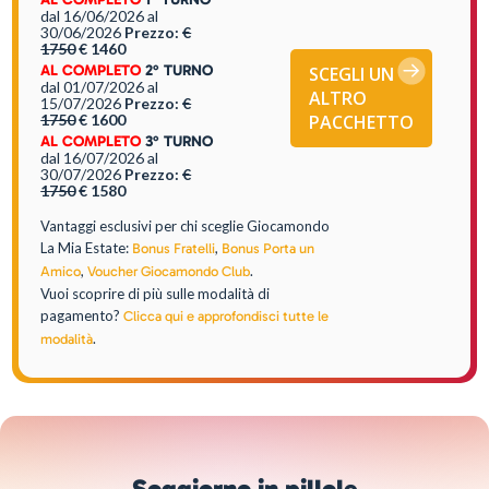
dal 16/06/2026
al
30/06/2026
Prezzo:
€
1750
€ 1460
AL COMPLETO
2° TURNO
SCEGLI UN
dal 01/07/2026
al
ALTRO
15/07/2026
Prezzo:
€
PACCHETTO
1750
€ 1600
AL COMPLETO
3° TURNO
dal 16/07/2026
al
30/07/2026
Prezzo:
€
1750
€ 1580
Vantaggi esclusivi per chi sceglie Giocamondo
La Mia Estate:
,
Bonus Fratelli
Bonus Porta un
,
.
Amico
Voucher Giocamondo Club
Vuoi scoprire di più sulle modalità di
pagamento?
Clicca qui e approfondisci tutte le
.
modalità
Soggiorno in pillole