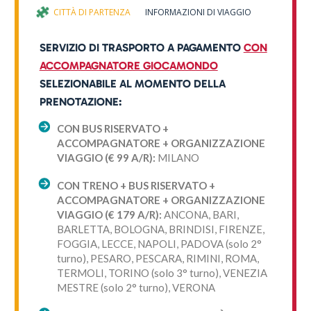
CITTÀ DI PARTENZA
INFORMAZIONI DI VIAGGIO
NOVITÀ 
SERVIZIO DI TRASPORTO A PAGAMENTO
CON
ACCOMPAGNATORE GIOCAMONDO
SELEZIONABILE AL MOMENTO DELLA
PRENOTAZIONE:
CON BUS RISERVATO +
ACCOMPAGNATORE + ORGANIZZAZIONE
VIAGGIO (€ 99 A/R):
MILANO
CON TRENO + BUS RISERVATO +
ACCOMPAGNATORE + ORGANIZZAZIONE
VIAGGIO (€ 179 A/R):
ANCONA, BARI,
BARLETTA, BOLOGNA, BRINDISI, FIRENZE,
FOGGIA, LECCE, NAPOLI, PADOVA (solo 2°
turno), PESARO, PESCARA, RIMINI, ROMA,
TERMOLI, TORINO (solo 3° turno), VENEZIA
MESTRE (solo 2° turno), VERONA