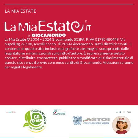
LA MIA ESTATE
La Mia Estate © 2004 – 2024 Giocamondo SCSPA, P.IVA 01795480449, Via
Napoli 8g, 63100, Ascoli Piceno - © 2024 Giocamondo. Tutti i diritti riservati. - I
contenuti di questo sito, inclusi testi, grafiche e immagini, sono protetti dalle
leggi italiane e internazionali sul diritto d’autore. È espressamente vietato
copiare, distribuire, trasmettere, pubblicare o modificare qualsiasi materiale di
questo sito senza il previo consenso scritto di Giocamondo. Violazioni saranno
perseguite legalmente.