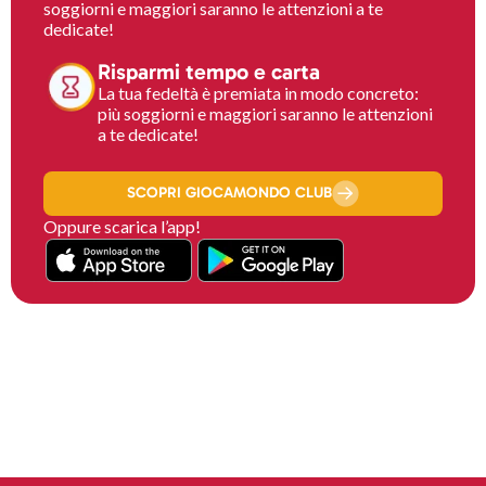
soggiorni e maggiori saranno le attenzioni a te
dedicate!
Risparmi tempo e carta
La tua fedeltà è premiata in modo concreto:
più soggiorni e maggiori saranno le attenzioni
a te dedicate!
SCOPRI GIOCAMONDO CLUB
Oppure scarica l’app!