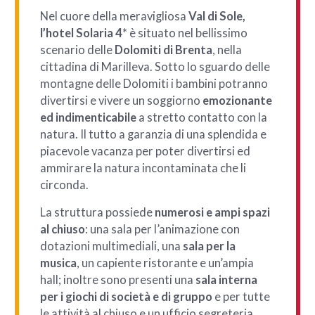
Nel cuore della
meravigliosa
Val di Sole
,
l’hotel Solaria 4
* è situato nel bellissimo
scenario delle
Dolomiti di Brenta
, nella
cittadina di
Marilleva
.
Sotto lo sguardo delle
montagne delle Dolomiti i bambini potranno
divertirsi e vivere un soggiorno
emozionante
ed indimenticabile
a
stretto contatto con la
natura
. Il tutto a garanzia di una splendida e
piacevole vacanza per poter divertirsi ed
ammirare la natura incontaminata che li
circonda.
La struttura possiede
numerosi e ampi spazi
al chiuso
: una sala per l’animazione con
dotazioni multimediali, una
sala per la
musica
, un capiente ristorante e un’ampia
hall; inoltre sono presenti una
sala interna
per i giochi di società e di gruppo
e per tutte
le attività al chiuso e un ufficio segreteria