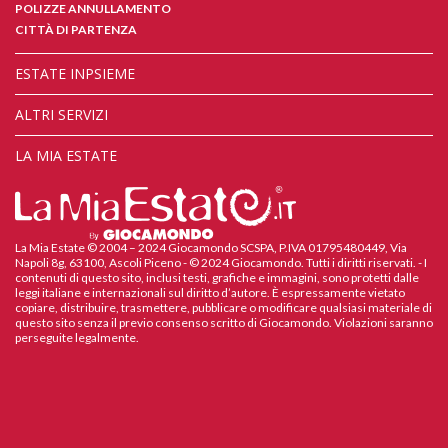
POLIZZE ANNULLAMENTO
CITTÀ DI PARTENZA
ESTATE INPSIEME
ALTRI SERVIZI
LA MIA ESTATE
La Mia Estate © 2004 – 2024 Giocamondo SCSPA, P.IVA 01795480449, Via
Napoli 8g, 63100, Ascoli Piceno - © 2024 Giocamondo. Tutti i diritti riservati. - I
contenuti di questo sito, inclusi testi, grafiche e immagini, sono protetti dalle
leggi italiane e internazionali sul diritto d’autore. È espressamente vietato
copiare, distribuire, trasmettere, pubblicare o modificare qualsiasi materiale di
questo sito senza il previo consenso scritto di Giocamondo. Violazioni saranno
perseguite legalmente.