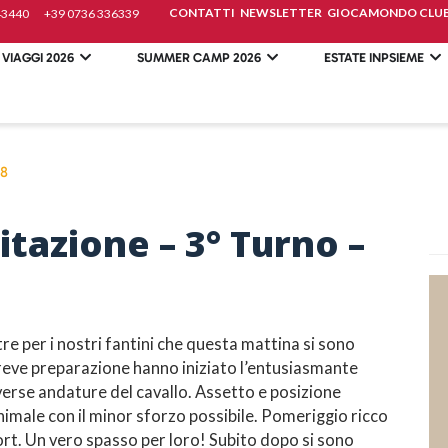
CONTATTI
NEWSLETTER
GIOCAMONDO CLU
43440
+39 0736 336339
 VIAGGI 2026
SUMMER CAMP 2026
ESTATE INPSIEME
18
uitazione – 3° Turno –
tre per i nostri fantini che questa mattina si sono
reve preparazione hanno iniziato l’entusiasmante
iverse andature del cavallo. Assetto e posizione
nimale con il minor sforzo possibile. Pomeriggio ricco
sort. Un vero spasso per loro! Subito dopo si sono