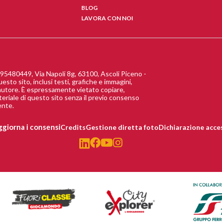
BLOG
LAVORA CON NOI
480449, Via Napoli 8g, 63100, Ascoli Piceno -
uesto sito, inclusi testi, grafiche e immagini,
 d’autore. È espressamente vietato copiare,
teriale di questo sito senza il previo consenso
ente.
giorna i consensi
Credits
Gestione diretta foto
Dichiarazione acces