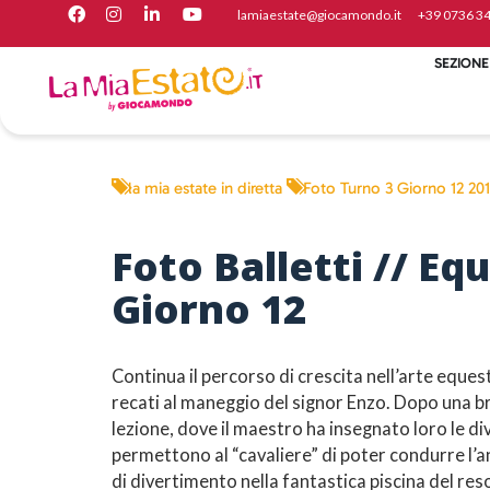
lamiaestate@giocamondo.it
+39 07 36 3
SEZIONE
la mia estate in diretta
Foto Turno 3 Giorno 12 20
Foto Balletti // Eq
Giorno 12
Continua il percorso di crescita nell’arte eques
recati al maneggio del signor Enzo. Dopo una b
lezione, dove il maestro ha insegnato loro le d
permettono al “cavaliere” di poter condurre l’a
di divertimento nella fantastica piscina del re