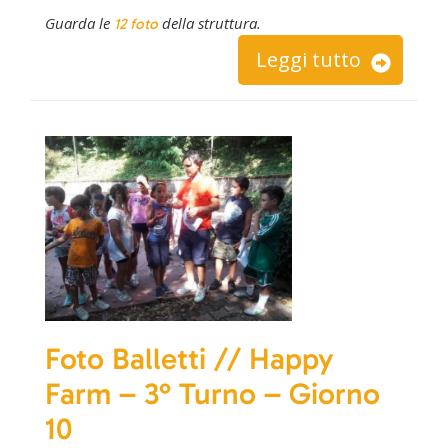
Guarda le
della struttura.
12 foto
Leggi tutto
Foto Balletti // Happy
Farm – 3° Turno – Giorno
10