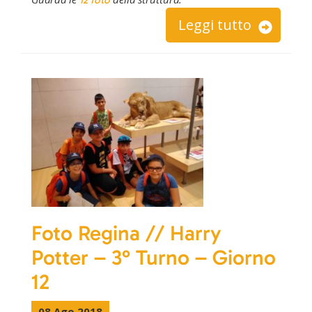
Leggi tutto
Foto Regina // Harry
Potter – 3° Turno – Giorno
12
08 Ago 2018