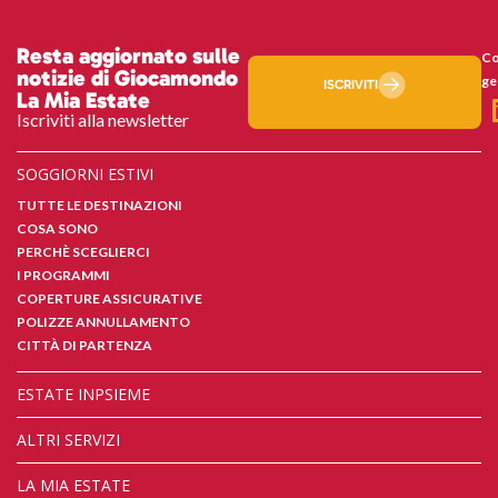
Resta aggiornato sulle
Co
notizie di Giocamondo
ge
ISCRIVITI
La Mia Estate
Iscriviti alla newsletter
SOGGIORNI ESTIVI
TUTTE LE DESTINAZIONI
COSA SONO
PERCHÈ SCEGLIERCI
I PROGRAMMI
COPERTURE ASSICURATIVE
POLIZZE ANNULLAMENTO
CITTÀ DI PARTENZA
ESTATE INPSIEME
ALTRI SERVIZI
LA MIA ESTATE