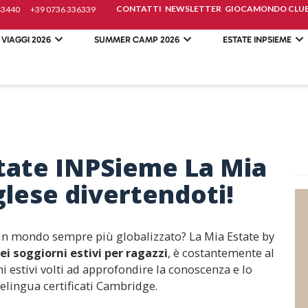
CONTATTI
NEWSLETTER
GIOCAMONDO CLU
43440
+39 0736 336339
 VIAGGI 2026
SUMMER CAMP 2026
ESTATE INPSIEME
state INPSieme La Mia
glese divertendoti!
un mondo sempre più globalizzato? La Mia Estate by
ei soggiorni estivi per ragazzi
, è costantemente al
i estivi volti ad approfondire la conoscenza e lo
elingua certificati Cambridge.