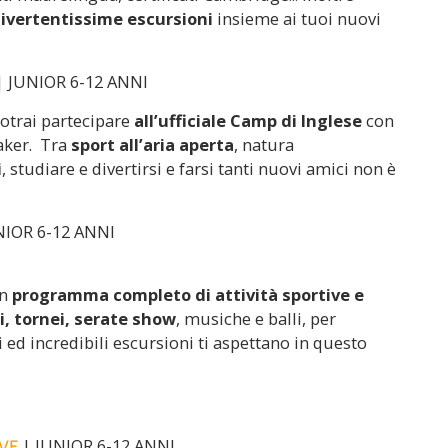
ivertentissime escursioni
insieme ai tuoi nuovi
 JUNIOR 6-12 ANNI
potrai partecipare
all’ufficiale Camp di Inglese
con
eaker. Tra
sport all’aria aperta
, natura
i
, studiare e divertirsi e farsi tanti nuovi amici non è
NIOR 6-12 ANNI
un
p
rogramma completo di attività sportive e
li, tornei, serate show
, musiche e balli, per
ed incredibili escursioni ti aspettano in questo
| JUNIOR 6-12 ANNI
VE