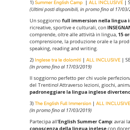
1)
|
| 
Summer English Camp
ALL INCLUSIVE
(Ultimi posti disponibili, in promo fino al 17/03
Un soggiorno
full immersion nella lingua 
ricreative, sportive e culturali, con
INSEGNA
comprende, oltre alle attività in lingua,
15 or
comprensione, la produzione orale e la produzi
speaking, reading and writing.
2)
|
| S
Inglese tra le dolomiti
ALL INCLUSIVE
(In promo fino al 17/03/2019)
Il soggiorno perfetto per chi vuole perfeziona
del Trentino! Attraverso lezioni, giochi, anim
padroneggiare la lingua inglese divertend
3)
|
The English Full Immersion
ALL INCLUSIV
(In promo fino al 17/03/2019)
Partecipa all’
English Summer Camp
: avrai l
conoscenza della lingua inglese
con docent