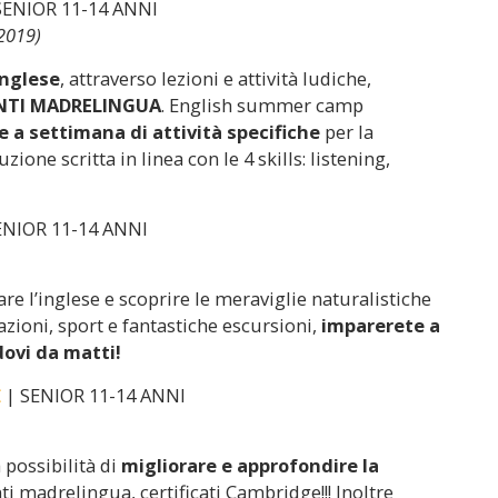
SENIOR 11-14 ANNI
/2019)
inglese
, attraverso lezioni e attività ludiche,
NTI MADRELINGUA
. English summer camp
e a settimana di attività specifiche
per la
one scritta in linea con le 4 skills: listening,
ENIOR 11-14 ANNI
re l’inglese e scoprire le meraviglie naturalistiche
azioni, sport e fantastiche escursioni,
imparerete a
ovi da matti!
| SENIOR 11-14 ANNI
E
a possibilità di
migliorare e approfondire la
i madrelingua, certificati Cambridge!!! Inoltre