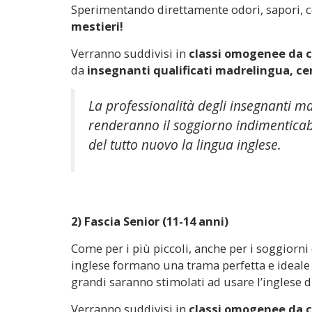
Sperimentando direttamente odori, sapori, co
mestieri!
Verranno suddivisi in
classi omogenee da ci
da
insegnanti qualificati madrelingua, ce
La professionalità degli insegnanti ma
renderanno il soggiorno indimenticab
del tutto nuovo la lingua inglese.
2) Fascia Senior (11-14 anni)
Come per i più piccoli, anche per i soggiorni d
inglese formano una trama perfetta e ideale 
grandi saranno stimolati ad usare l’inglese d
Verranno suddivisi in
classi omogenee da ci