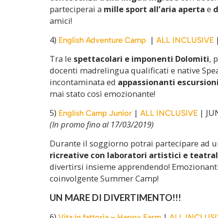
parteciperai a
mille sport all’aria aperta
e
d
amici!
4)
|
|
English Adventure Camp
ALL INCLUSIVE
Tra le
spettacolari e imponenti Dolomiti
, 
docenti madrelingua qualificati e native Sp
incontaminata ed
appassionanti escursion
mai stato così emozionante!
5)
|
| JU
English Camp Junior
ALL INCLUSIVE
(In promo fino al 17/03/2019)
Durante il soggiorno potrai partecipare ad 
ricreative con laboratori artistici e teatra
divertirsi insieme apprendendo! Emozionanti 
coinvolgente Summer Camp!
UN MARE DI DIVERTIMENTO!!!
6)
|
Vita in fattoria – Happy Farm
ALL INCLUSI