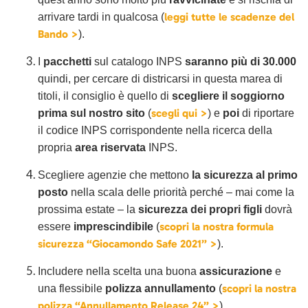
leggi tutte le scadenze del
arrivare tardi in qualcosa (
Bando >
).
I
pacchetti
sul catalogo INPS
saranno più di 30.000
quindi, per cercare di districarsi in questa marea di
titoli, il consiglio è quello di
scegliere il soggiorno
scegli qui >
prima sul nostro sito
(
)
e
poi
di riportare
il codice INPS corrispondente nella ricerca della
propria
area riservata
INPS.
Scegliere agenzie che mettono
la sicurezza al primo
posto
nella scala delle priorità perché – mai come la
prossima estate – la
sicurezza dei propri figli
dovrà
scopri la nostra formula
essere
imprescindibile
(
sicurezza “Giocamondo Safe 2021” >
).
Includere nella scelta una buona
assicurazione
e
scopri la nostra
una flessibile
polizza annullamento
(
polizza “Annullamento Release 24” >
).