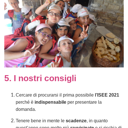
5. I nostri consigli
Cercare di procurarsi il prima possibile
l’ISEE 2021
perché è
indispensabile
per presentare la
domanda.
Tenere bene in mente le
scadenze
, in quanto
quest’anno sono molto più
ravvicinate
e si rischia di