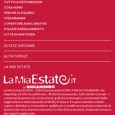
TUTTE LE DESTINAZIONI
COSA SONO
PERCHÈ SCEGLIERCI
I PROGRAMMI
COPERTURE ASSICURATIVE
POLIZZE ANNULLAMENTO
CITTÀ DI PARTENZA
ESTATE INPSIEME
ALTRI SERVIZI
LA MIA ESTATE
La Mia Estate © 2004 – 2024 Giocamondo SCSPA, P.IVA 01795480449, Via
Napoli 8g, 63100, Ascoli Piceno - © 2024 Giocamondo. Tutti i diritti riservati. - I
contenuti di questo sito, inclusi testi, grafiche e immagini, sono protetti dalle
leggi italiane e internazionali sul diritto d’autore. È espressamente vietato
copiare, distribuire, trasmettere, pubblicare o modificare qualsiasi materiale di
questo sito senza il previo consenso scritto di Giocamondo. Violazioni saranno
perseguite legalmente.